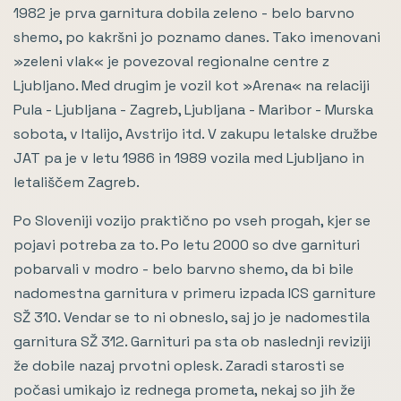
1982 je prva garnitura dobila zeleno - belo barvno
shemo, po kakršni jo poznamo danes. Tako imenovani
»zeleni vlak« je povezoval regionalne centre z
Ljubljano. Med drugim je vozil kot »Arena« na relaciji
Pula - Ljubljana - Zagreb, Ljubljana - Maribor - Murska
sobota, v Italijo, Avstrijo itd. V zakupu letalske družbe
JAT pa je v letu 1986 in 1989 vozila med Ljubljano in
letališčem Zagreb.
Po Sloveniji vozijo praktično po vseh progah, kjer se
pojavi potreba za to. Po letu 2000 so dve garnituri
pobarvali v modro - belo barvno shemo, da bi bile
nadomestna garnitura v primeru izpada ICS garniture
SŽ 310. Vendar se to ni obneslo, saj jo je nadomestila
garnitura SŽ 312. Garnituri pa sta ob naslednji reviziji
že dobile nazaj prvotni oplesk. Zaradi starosti se
počasi umikajo iz rednega prometa, nekaj so jih že