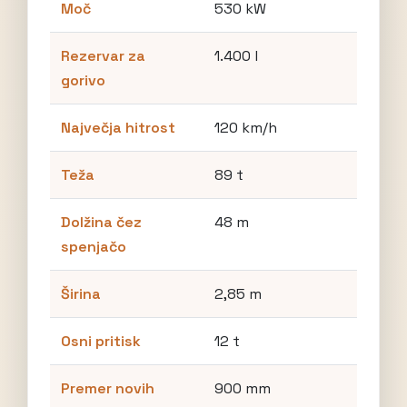
Moč
530 kW
Rezervar za
1.400 l
gorivo
Največja hitrost
120 km/h
Teža
89 t
Dolžina čez
48 m
spenjačo
Širina
2,85 m
Osni pritisk
12 t
Premer novih
900 mm