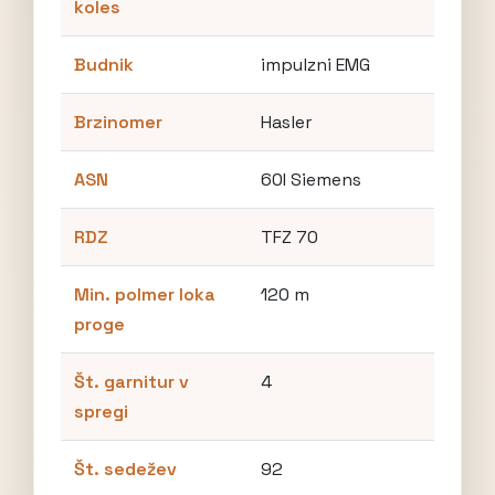
koles
Budnik
impulzni EMG
Brzinomer
Hasler
ASN
60I Siemens
RDZ
TFZ 70
Min. polmer loka
120 m
proge
Št. garnitur v
4
spregi
Št. sedežev
92