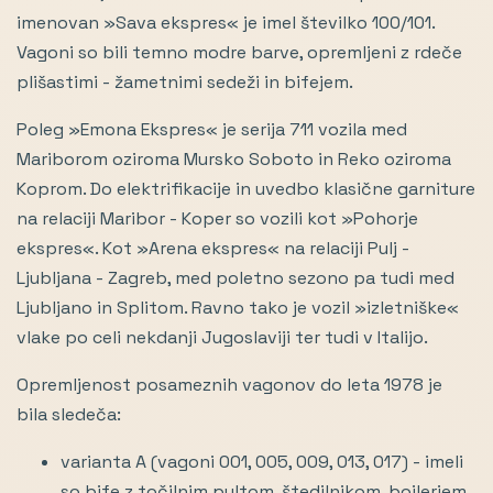
imenovan »Sava ekspres« je imel številko 100/101.
Vagoni so bili temno modre barve, opremljeni z rdeče
plišastimi - žametnimi sedeži in bifejem.
Poleg »Emona Ekspres« je serija 711 vozila med
Mariborom oziroma Mursko Soboto in Reko oziroma
Koprom. Do elektrifikacije in uvedbo klasične garniture
na relaciji Maribor - Koper so vozili kot »Pohorje
ekspres«. Kot »Arena ekspres« na relaciji Pulj -
Ljubljana - Zagreb, med poletno sezono pa tudi med
Ljubljano in Splitom. Ravno tako je vozil »izletniške«
vlake po celi nekdanji Jugoslaviji ter tudi v Italijo.
Opremljenost posameznih vagonov do leta 1978 je
bila sledeča:
varianta A (vagoni 001, 005, 009, 013, 017) - imeli
so bife z točilnim pultom, štedilnikom, bojlerjem