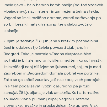
imele rjavo - belo barvno kombinacijo (od tod vzdevek
»bajadera«), rjavi interier in zamrežena čelna stekla.
Vagoni so imeli različno opremo, zaradi varčevanja pa
so bili brez klimatskih naprav ter s slabo zvočno
izolacijo.
Z njimi je tedanja ŽG Ljubljana s kratkim potovalnimi
časi in udobnostjo želela povezati Ljubljano in
Beograd. Tako je nastala »Emona ekspres«. Med
potniki je bil izjemno priljubljen, medtem ko so hrvaški
železničarji nanj bili izjemno ljubosumni, saj jim je med
Zagrebom in Beogradom domala pobral vse potnike.
Zato so ga začeli zaustavljati na skoraj vseh postajah
in s tem podaljševati vozni čas, redno pa je tudi
zamujal. ŽG Ljubljana je vlak umaknila. Kot alternativo
so uvedli vlak s pulman (kupe) vagoni 1. razreda
slovenske, hrvaške in srbske železniške uprave. Vlak