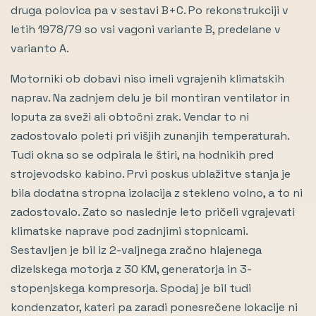
druga polovica pa v sestavi B+C. Po rekonstrukciji v
letih 1978/79 so vsi vagoni variante B, predelane v
varianto A.
Motorniki ob dobavi niso imeli vgrajenih klimatskih
naprav. Na zadnjem delu je bil montiran ventilator in
loputa za sveži ali obtočni zrak. Vendar to ni
zadostovalo poleti pri višjih zunanjih temperaturah.
Tudi okna so se odpirala le štiri, na hodnikih pred
strojevodsko kabino. Prvi poskus ublažitve stanja je
bila dodatna stropna izolacija z stekleno volno, a to ni
zadostovalo. Zato so naslednje leto pričeli vgrajevati
klimatske naprave pod zadnjimi stopnicami.
Sestavljen je bil iz 2-valjnega zračno hlajenega
dizelskega motorja z 30 KM, generatorja in 3-
stopenjskega kompresorja. Spodaj je bil tudi
kondenzator, kateri pa zaradi ponesrečene lokacije ni