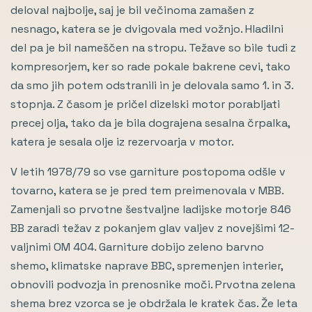
deloval najbolje, saj je bil večinoma zamašen z
nesnago, katera se je dvigovala med vožnjo. Hladilni
del pa je bil nameščen na stropu. Težave so bile tudi z
kompresorjem, ker so rade pokale bakrene cevi, tako
da smo jih potem odstranili in je delovala samo 1. in 3.
stopnja. Z časom je pričel dizelski motor porabljati
precej olja, tako da je bila dograjena sesalna črpalka,
katera je sesala olje iz rezervoarja v motor.
V letih 1978/79 so vse garniture postopoma odšle v
tovarno, katera se je pred tem preimenovala v MBB.
Zamenjali so prvotne šestvaljne ladijske motorje 846
BB zaradi težav z pokanjem glav valjev z novejšimi 12-
valjnimi OM 404. Garniture dobijo zeleno barvno
shemo, klimatske naprave BBC, spremenjen interier,
obnovili podvozja in prenosnike moči. Prvotna zelena
shema brez vzorca se je obdržala le kratek čas. Že leta