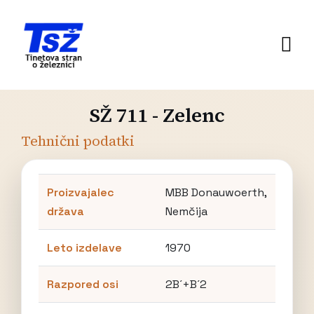
SŽ 711 - Zelenc
Tehnični podatki
Proizvajalec
MBB Donauwoerth,
država
Nemčija
Leto izdelave
1970
Razpored osi
2B´+B´2