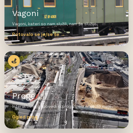
Vagoni
Vagoni, kateri so nam služili, nam še služijo.
Potovalo se je/se še →
Proge
Interaktivne pripovedi o progah, od meje do meje.
Ogled prog →