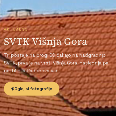
AKTUALNO
SVTK Višnja Gora
Tri postaje na progi 80 čakajo na nadgradnjo
SVTK, prva je na vrsti Višnja Gora, naslednja pa
naj bi bila Radohova vas.
Oglej si fotografije