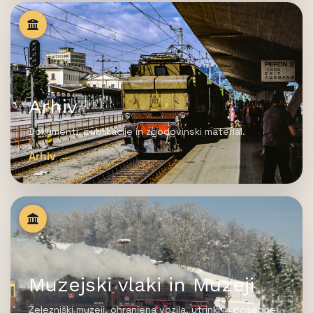
Arhiv
Dokumenti, publikacije in zgodovinski material.
Arhiv →
Muzejski vlaki in Muzeji
Železniški muzeji, ohranjena vozila, utrinki in posebne