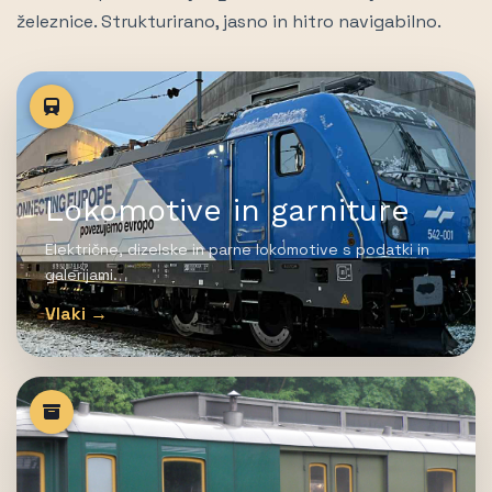
železnice. Strukturirano, jasno in hitro navigabilno.
Lokomotive in garniture
Električne, dizelske in parne lokomotive s podatki in
galerijami.
Vlaki →