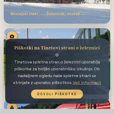
vožnje.
Muzejski vlaki →
·
Železniški muzeji →
Piškotki na Tinetovi strani o železnici
🍪
Tinetova spletna stran o železnici uporablja
Železnica v sliki
piškotke za boljšo uporabniško izkušnjo. Ob
nadaljnem ogledu naše spletne strani se
Fotografije katere so nastale določenega dne.
strinjate z uporabo piškotkov.
Več informacij
Zgodilo se je … →
DOVOLI PIŠKOTKE