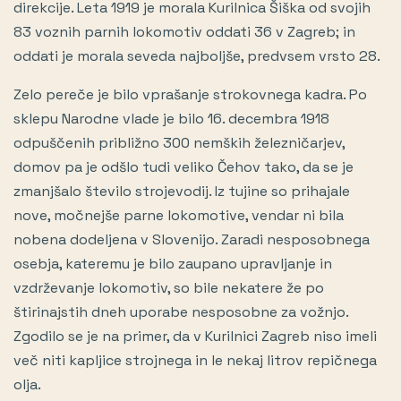
direkcije. Leta 1919 je morala Kurilnica Šiška od svojih
83 voznih parnih lokomotiv oddati 36 v Zagreb; in
oddati je morala seveda najboljše, predvsem vrsto 28.
Zelo pereče je bilo vprašanje strokovnega kadra. Po
sklepu Narodne vlade je bilo 16. decembra 1918
odpuščenih približno 300 nemških železničarjev,
domov pa je odšlo tudi veliko Čehov tako, da se je
zmanjšalo število strojevodij. Iz tujine so prihajale
nove, močnejše parne lokomotive, vendar ni bila
nobena dodeljena v Slovenijo. Zaradi nesposobnega
osebja, kateremu je bilo zaupano upravljanje in
vzdrževanje lokomotiv, so bile nekatere že po
štirinajstih dneh uporabe nesposobne za vožnjo.
Zgodilo se je na primer, da v Kurilnici Zagreb niso imeli
več niti kapljice strojnega in le nekaj litrov repičnega
olja.