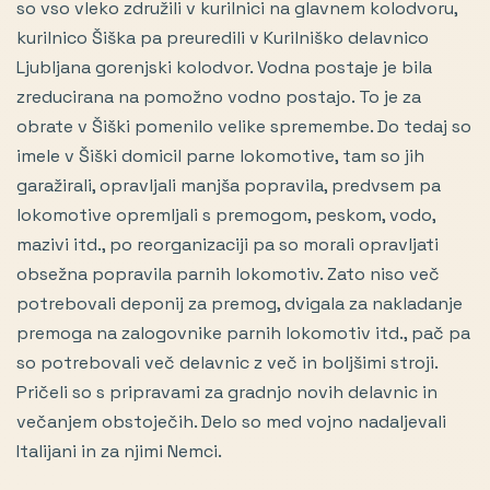
so vso vleko združili v kurilnici na glavnem kolodvoru,
kurilnico Šiška pa preuredili v Kurilniško delavnico
Ljubljana gorenjski kolodvor. Vodna postaje je bila
zreducirana na pomožno vodno postajo. To je za
obrate v Šiški pomenilo velike spremembe. Do tedaj so
imele v Šiški domicil parne lokomotive, tam so jih
garažirali, opravljali manjša popravila, predvsem pa
lokomotive opremljali s premogom, peskom, vodo,
mazivi itd., po reorganizaciji pa so morali opravljati
obsežna popravila parnih lokomotiv. Zato niso več
potrebovali deponij za premog, dvigala za nakladanje
premoga na zalogovnike parnih lokomotiv itd., pač pa
so potrebovali več delavnic z več in boljšimi stroji.
Pričeli so s pripravami za gradnjo novih delavnic in
večanjem obstoječih. Delo so med vojno nadaljevali
Italijani in za njimi Nemci.