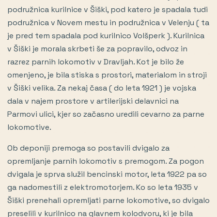
podružnica kurilnice v Šiški, pod katero je spadala tudi
podružnica v Novem mestu in podružnica v Velenju ( ta
je pred tem spadala pod kurilnico Volšperk ). Kurilnica
v Šiški je morala skrbeti še za popravilo, odvoz in
razrez parnih lokomotiv v Dravljah. Kot je bilo že
omenjeno, je bila stiska s prostori, materialom in stroji
v Šiški velika. Za nekaj časa ( do leta 1921 ) je vojska
dala v najem prostore v artilerijski delavnici na
Parmovi ulici, kjer so začasno uredili cevarno za parne
lokomotive.
Ob deponiji premoga so postavili dvigalo za
opremljanje parnih lokomotiv s premogom. Za pogon
dvigala je sprva služil bencinski motor, leta 1922 pa so
ga nadomestili z elektromotorjem. Ko so leta 1935 v
Šiški prenehali opremljati parne lokomotive, so dvigalo
preselili v kurilnico na glavnem kolodvoru, ki je bila