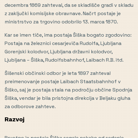
decembra 1869 zahteval, da se skladišče gradi v skladu
z zaključki komisijske obravnave. Načrt postaje je
ministrstvo za trgovino odobrilo 13. marca 1870.
Kar se imen tiče, ima postaja Šiška bogato zgodovino:
Postaja na železnici cesarjeviča Rudolfa, Ljubljana
Gorenjski kolodvor, Ljubljana državni kolodvor,
Ljubljana – Šiška, Rudolfsbahnhof, Laibach R.B. itd.
Šišenski občinski odbor je leta 1897 zahteval
preimenovanje postaje Laibach Staatsbahnhof v
Šiško, saj je postaja stala na področju občine Spodnja
Šiška, vendar je bila pristojna direkcija v Beljaku gluha
za odborove zahteve.
Razvoj
Prvotno je postaja Šiška segala nekako od sedanje