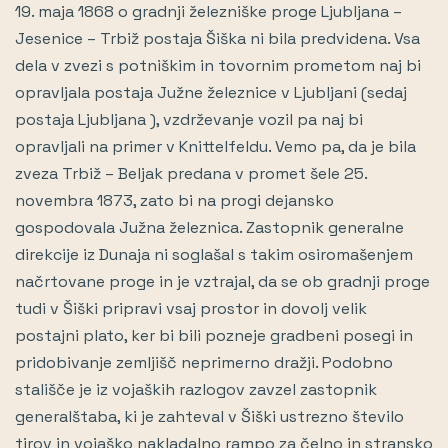
19. maja 1868 o gradnji železniške proge Ljubljana –
Jesenice – Trbiž postaja Šiška ni bila predvidena. Vsa
dela v zvezi s potniškim in tovornim prometom naj bi
opravljala postaja Južne železnice v Ljubljani (sedaj
postaja Ljubljana ), vzdrževanje vozil pa naj bi
opravljali na primer v Knittelfeldu. Vemo pa, da je bila
zveza Trbiž – Beljak predana v promet šele 25.
novembra 1873, zato bi na progi dejansko
gospodovala Južna železnica. Zastopnik generalne
direkcije iz Dunaja ni soglašal s takim osiromašenjem
načrtovane proge in je vztrajal, da se ob gradnji proge
tudi v Šiški pripravi vsaj prostor in dovolj velik
postajni plato, ker bi bili pozneje gradbeni posegi in
pridobivanje zemljišč neprimerno dražji. Podobno
stališče je iz vojaških razlogov zavzel zastopnik
generalštaba, ki je zahteval v Šiški ustrezno število
tirov in vojaško nakladalno rampo za čelno in stransko