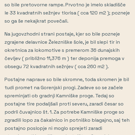
so bile pretovorne rampe. Prvotno je imelo skladišče
le 33 kvadratnih sežnjev tlorisa ( cca 120 m2 ); pozneje
so ga še nekajkrat povečali.
Na jugovzhodni strani postaje, kjer so bile pozneje
zgrajene delavnice Železniške šole, je bil slepi tir in
okretnica za lokomotive s premerom 36 dunajskih
čevljev ( približno 11,376 m ) ter deponija premoga v
obsegu 72 kvadratnih sežnjev ( cca 260 m2 ).
Postajne naprave so bile skromne, toda skromen je bil
tudi promet na Gorenjski progi. Zadeve so se začele
spreminjati ob gradnji Kamniške proge. Tedaj so
postajne tire podaljšali proti severu, zaradi česar so
podrli čuvajnico št. 1. Za potrebe Kamniške proge so
zgradili lopo za čakalnico in potniško blagajno, saj teh
postajno poslopje ni moglo sprejeti zaradi