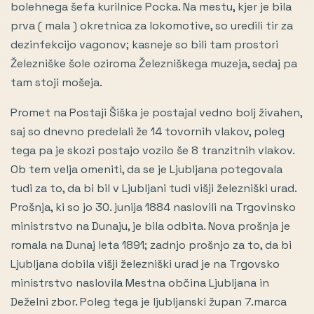
bolehnega šefa kurilnice Pocka. Na mestu, kjer je bila
prva ( mala ) okretnica za lokomotive, so uredili tir za
dezinfekcijo vagonov; kasneje so bili tam prostori
Železniške šole oziroma Železniškega muzeja, sedaj pa
tam stoji mošeja.
Promet na Postaji Šiška je postajal vedno bolj živahen,
saj so dnevno predelali že 14 tovornih vlakov, poleg
tega pa je skozi postajo vozilo še 8 tranzitnih vlakov.
Ob tem velja omeniti, da se je Ljubljana potegovala
tudi za to, da bi bil v Ljubljani tudi višji železniški urad.
Prošnja, ki so jo 30. junija 1884 naslovili na Trgovinsko
ministrstvo na Dunaju, je bila odbita. Nova prošnja je
romala na Dunaj leta 1891; zadnjo prošnjo za to, da bi
Ljubljana dobila višji železniški urad je na Trgovsko
ministrstvo naslovila Mestna občina Ljubljana in
Deželni zbor. Poleg tega je ljubljanski župan 7.marca