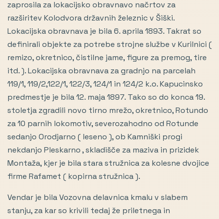
zaprosila za lokacijsko obravnavo načrtov za
razširitev Kolodvora državnih železnic v Šiški.
Lokacijska obravnava je bila 6. aprila 1893. Takrat so
definirali objekte za potrebe strojne službe v Kurilnici (
remizo, okretnico, čistilne jame, figure za premog, tire
itd. ). Lokacijska obravnava za gradnjo na parcelah
119/1, 119/2,122/1, 122/3, 124/1 in 124/2 k.o. Kapucinsko
predmestje je bila 12. maja 1897. Tako so do konca 19.
stoletja zgradili novo tirno mrežo, okretnico, Rotundo
za 10 parnih lokomotiv, severozahodno od Rotunde
sedanjo Orodjarno ( leseno ), ob Kamniški progi
nekdanjo Pleskarno , skladišče za maziva in prizidek
Montaža, kjer je bila stara stružnica za kolesne dvojice
firme Rafamet ( kopirna stružnica ).
Vendar je bila Vozovna delavnica kmalu v slabem
stanju, za kar so krivili tedaj že priletnega in