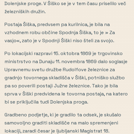
Dolenjske proge. V Šiško se je v tem času priselilo več
železniških družin.
Postaja Šiška, predvsem pa kurilnica, je bila na
vzhodnem robu občine Spodnja Šiška, to je » Za
vasjo«, zato je v Spodnji Šiški niso šteli za svojo.
Po lokacijski razpravi 15. oktobra 1869 je trgovinsko
ministrstvo na Dunaju 11. novembra 1869 dalo soglasje
Upravnemu svetu družbe Rudolfove železnice za
gradnjo tovornega skladišča v Šiški, potniško službo
pa so poverili postaji Južne železnice. Tako je bila
sprva v Šiški predvidena le tovorna postaja, na katero
bi se priključila tudi Dolenjska proga.
Gradbeno podjetje, ki je gradilo ta odsek, je skušalo
samovoljno graditi skladišče na malo spremenjeni
lokaciji, zaradi česar je ljubljanski Magistrat 18.