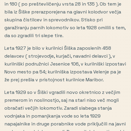
in 180 ( po preštevilčenju vrsta 28 in 135 ). Ob tem je
bila iz Šiške prerazporejena na glavni kolodvor večja
skupina čistilcev in sprevodnikov. Stisko pri
garažiranju parnih lokomotiv so leta 1928 omilili s tem,
da so zgradili tri slepe tire.
Leta 1927 je bilo v kurilnici Šiška zaposlenih 458
delavcev ( strojevodje, kurjači, navadni delavci ), v
kurilniški podružnici Jesenice 106, v kurilniški izpostavi
Novo mesto pa 54; kurilniška izpostava Velenje pa je
že prej prešla v pristojnost kurilnice Maribor.
Leta 1929 so v Šiški vgradili novo okretnico z večjim
premerom in nosilnostjo, saj na stari niso več mogli
obračati večjih lokomotiv. Zaradi slabega stanja
vodnjaka in pomanjkanja vode so leta 1929
napajalnike in druge porabnike vode priključili na javni