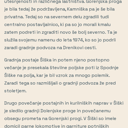
utesnjenosti in različnega lastništva. Gorenjska proga
je bila tedaj že podržavljena, Kamniška pa je še bila
privatna. Tedaj so na severnem delu zgradili tudi
centralno postavljalnico, ki pa so jo morali kmalu
zatem podreti in zgraditi novo še bolj severno. Ta je
služila svojemu namenu do leta 1974, ko so jo podrli
zaradi gradnje podvoza na Drenikovi cesti.
Gradnja postaje Šiška in potem njeno postopno
večanje je presekala številne poljske poti iz Spodnje
Šiške na polja, kar je bil vzrok za mnogo polemik.
Zaradi tega so razmišljali o gradnji podvoza že pred
stoletjem.
Drugo povečanje postajnih in kurilniških naprav v Šiški
je sledilo gradnji Dolenjske proge in povečanemu
obsegu prometa na Gorenjski progi. V Šiški so imele
domicil parne lokomotive in garniture potniških