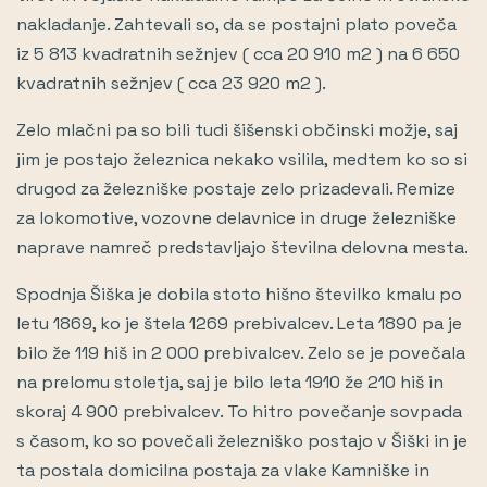
nakladanje. Zahtevali so, da se postajni plato poveča
iz 5 813 kvadratnih sežnjev ( cca 20 910 m2 ) na 6 650
kvadratnih sežnjev ( cca 23 920 m2 ).
Zelo mlačni pa so bili tudi šišenski občinski možje, saj
jim je postajo železnica nekako vsilila, medtem ko so si
drugod za železniške postaje zelo prizadevali. Remize
za lokomotive, vozovne delavnice in druge železniške
naprave namreč predstavljajo številna delovna mesta.
Spodnja Šiška je dobila stoto hišno številko kmalu po
letu 1869, ko je štela 1269 prebivalcev. Leta 1890 pa je
bilo že 119 hiš in 2 000 prebivalcev. Zelo se je povečala
na prelomu stoletja, saj je bilo leta 1910 že 210 hiš in
skoraj 4 900 prebivalcev. To hitro povečanje sovpada
s časom, ko so povečali železniško postajo v Šiški in je
ta postala domicilna postaja za vlake Kamniške in