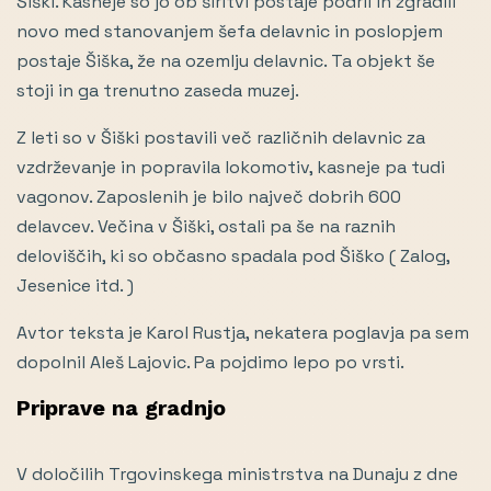
Šiški. Kasneje so jo ob širitvi postaje podrli in zgradili
novo med stanovanjem šefa delavnic in poslopjem
postaje Šiška, že na ozemlju delavnic. Ta objekt še
stoji in ga trenutno zaseda muzej.
Z leti so v Šiški postavili več različnih delavnic za
vzdrževanje in popravila lokomotiv, kasneje pa tudi
vagonov. Zaposlenih je bilo največ dobrih 600
delavcev. Večina v Šiški, ostali pa še na raznih
deloviščih, ki so občasno spadala pod Šiško ( Zalog,
Jesenice itd. )
Avtor teksta je Karol Rustja, nekatera poglavja pa sem
dopolnil Aleš Lajovic. Pa pojdimo lepo po vrsti.
Priprave na gradnjo
V določilih Trgovinskega ministrstva na Dunaju z dne