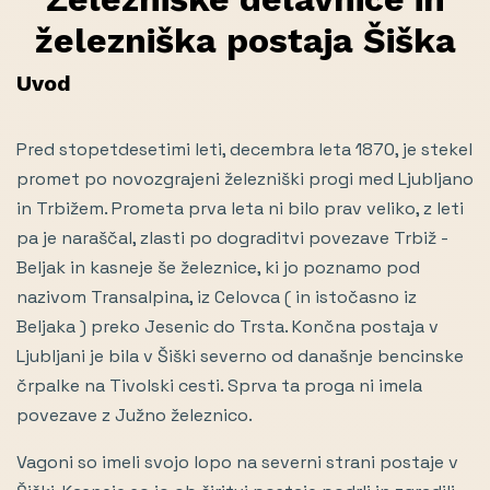
železniška postaja Šiška
Uvod
Pred stopetdesetimi leti, decembra leta 1870, je stekel
promet po novozgrajeni železniški progi med Ljubljano
in Trbižem. Prometa prva leta ni bilo prav veliko, z leti
pa je naraščal, zlasti po dograditvi povezave Trbiž -
Beljak in kasneje še železnice, ki jo poznamo pod
nazivom Transalpina, iz Celovca ( in istočasno iz
Beljaka ) preko Jesenic do Trsta. Končna postaja v
Ljubljani je bila v Šiški severno od današnje bencinske
črpalke na Tivolski cesti. Sprva ta proga ni imela
povezave z Južno železnico.
Vagoni so imeli svojo lopo na severni strani postaje v