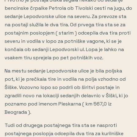
bencinske črpalke Petrola ob Tivolski cesti na jugu, do
sedanje Lepodvorske ulice na severu. Za prevoze sta
na postaji služila le dva tira. Od prvega tira sta se za
postajnim poslopjem ( starim ) odcepila dva tira proti
severu in vodila v lopo za potniške vagone, ki se je
končala ob sedanji Lepodvorski ul. Lopa je lahko na
vsakem tiru sprejela po pet potniških voz.
Na mestu sedanje Lepodvorske ulice je bila poljska
pot, ki je prečkala tire in vodila na polja vzhodno od
Šiške. Vozovno lopo so podrli ob širitvi postaje in
zgradili novo na lokaciji sedanjih delavnic v Šiški, ki jo
poznamo pod imenom Pleskarna ( km 567,0 iz
Beograda ).
Tudi od drugega postajnega tira sta se nasproti
postajnega poslopja odcepila dva tira za kurilniške