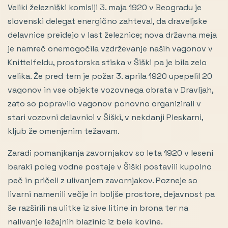
Veliki železniški komisiji 3. maja 1920 v Beogradu je
slovenski delegat energično zahteval, da draveljske
delavnice preidejo v last železnice; nova državna meja
je namreč onemogočila vzdrževanje naših vagonov v
Knittelfeldu, prostorska stiska v Šiški pa je bila zelo
velika. Že pred tem je požar 3. aprila 1920 upepelil 20
vagonov in vse objekte vozovnega obrata v Dravljah,
zato so popravilo vagonov ponovno organizirali v
stari vozovni delavnici v Šiški, v nekdanji Pleskarni,
kljub že omenjenim težavam.
Zaradi pomanjkanja zavornjakov so leta 1920 v leseni
baraki poleg vodne postaje v Šiški postavili kupolno
peč in pričeli z ulivanjem zavornjakov. Pozneje so
livarni namenili večje in boljše prostore, dejavnost pa
še razširili na ulitke iz sive litine in brona ter na
nalivanje ležajnih blazinic iz bele kovine.