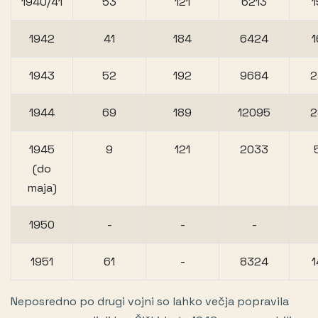
1940/41
53
121
6213
1
1942
41
184
6424
1
1943
52
192
9684
2
1944
69
189
12095
2
1945
9
121
2033
(do
maja)
1950
-
-
-
1951
61
-
8324
1
Neposredno po drugi vojni so lahko večja popravila