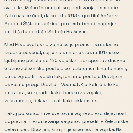
svojo knjižnico in prirejali so predavanja ter shode.
Zato nas ne čudi, da so leta 1913 v gostilni Anžek v
Spodnji Šiški organizirali protestni shod, naperjen
proti šefu postaje Viktorju Hraševcu.
Med Prvo svetovno vojno se je promet na splošno
izredno povečal, saj je na primer oktobra 1917 skozi
Ljubljano peljalo po 120 vojaških transportov dnevno.
Glavno železniško postajo so razbremenili na ta način,
da so zgradili Tivolski lok, ranžirno postajo Dravlje in
obvozno progo Dravlje – Vodmat. Kjerkoli je bilo kaj
prostora, so zgradili kako barako za vojake,
železničarje, delavnico ali kako skladišče.
Takoj po koncu Prve svetovne vojne so vso dejavnost
popravila in vzdrževanja vagonov preselili v Železniške
delavnice v Dravljah, ki si jih je sicer lastila vojska. Na