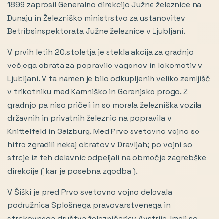
1899 zaprosil Generalno direkcijo Južne železnice na
Dunaju in Železniško ministrstvo za ustanovitev
Betribsinspektorata Južne železnice v Ljubljani.
V prvih letih 20.stoletja je stekla akcija za gradnjo
večjega obrata za popravilo vagonov in lokomotiv v
Ljubljani. V ta namen je bilo odkupljenih veliko zemljišč
v trikotniku med Kamniško in Gorenjsko progo. Z
gradnjo pa niso pričeli in so morala železniška vozila
državnih in privatnih železnic na popravila v
Knittelfeld in Salzburg. Med Prvo svetovno vojno so
hitro zgradili nekaj obratov v Dravljah; po vojni so
stroje iz teh delavnic odpeljali na območje zagrebške
direkcije ( kar je posebna zgodba ).
V Šiški je pred Prvo svetovno vojno delovala
podružnica Splošnega pravovarstvenega in
strokovnega društva železničarjev Avstrije. Imeli so