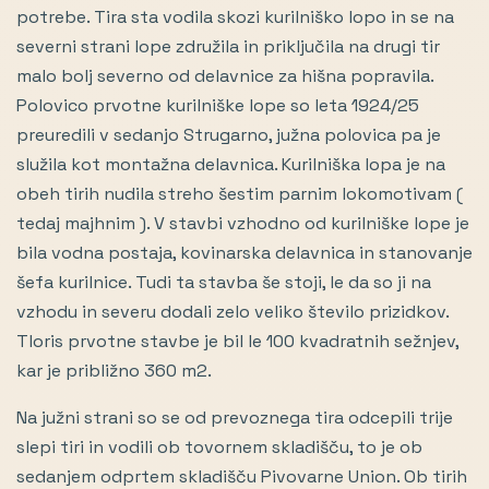
potrebe. Tira sta vodila skozi kurilniško lopo in se na
severni strani lope združila in priključila na drugi tir
malo bolj severno od delavnice za hišna popravila.
Polovico prvotne kurilniške lope so leta 1924/25
preuredili v sedanjo Strugarno, južna polovica pa je
služila kot montažna delavnica. Kurilniška lopa je na
obeh tirih nudila streho šestim parnim lokomotivam (
tedaj majhnim ). V stavbi vzhodno od kurilniške lope je
bila vodna postaja, kovinarska delavnica in stanovanje
šefa kurilnice. Tudi ta stavba še stoji, le da so ji na
vzhodu in severu dodali zelo veliko število prizidkov.
Tloris prvotne stavbe je bil le 100 kvadratnih sežnjev,
kar je približno 360 m2.
Na južni strani so se od prevoznega tira odcepili trije
slepi tiri in vodili ob tovornem skladišču, to je ob
sedanjem odprtem skladišču Pivovarne Union. Ob tirih