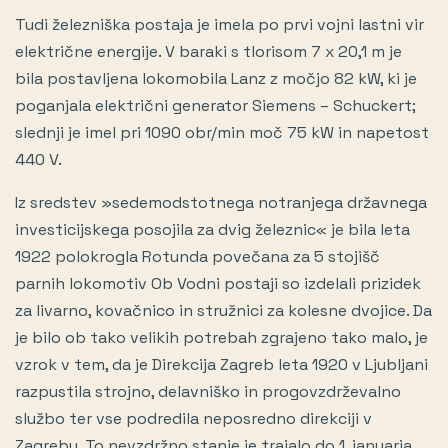
Tudi železniška postaja je imela po prvi vojni lastni vir
električne energije. V baraki s tlorisom 7 x 20,1 m je
bila postavljena lokomobila Lanz z močjo 82 kW, ki je
poganjala električni generator Siemens – Schuckert;
slednji je imel pri 1090 obr/min moč 75 kW in napetost
440 V.
Iz sredstev »sedemodstotnega notranjega državnega
investicijskega posojila za dvig železnic« je bila leta
1922 polokrogla Rotunda povečana za 5 stojišč
parnih lokomotiv Ob Vodni postaji so izdelali prizidek
za livarno, kovačnico in stružnici za kolesne dvojice. Da
je bilo ob tako velikih potrebah zgrajeno tako malo, je
vzrok v tem, da je Direkcija Zagreb leta 1920 v Ljubljani
razpustila strojno, delavniško in progovzdrževalno
službo ter vse podredila neposredno direkciji v
Zagrebu. To nevzdržno stanje je trajalo do 1. januarja