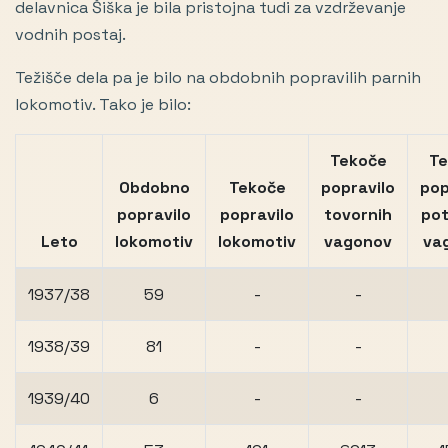
delavnica Šiška je bila pristojna tudi za vzdrževanje
vodnih postaj.
Težišče dela pa je bilo na obdobnih popravilih parnih
lokomotiv. Tako je bilo:
Tekoče
Te
Obdobno
Tekoče
popravilo
pop
popravilo
popravilo
tovornih
pot
Leto
lokomotiv
lokomotiv
vagonov
va
1937/38
59
-
-
1938/39
81
-
-
1939/40
6
-
-