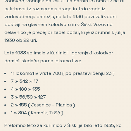
vodovod, vodnjak pa zasuli. Da parnih lokomotiv ne bi
oskrbovali z razmeroma drago in trdo vodo iz
vodovodnega omrežja, so leta 1930 povezali vodni
postaji na glavnem kolodvoru in v Šiški. Vozovno
delavnico je precej prizadel požar, ki je izbruhnil 1. julija
1930 ob 22 uri.
Leta 1933 so imele v Kurilnici II gorenjski kolodvor
domicil sledeče parne lokomotive:
11 lokomotiv vrste 700 ( po preštevilčenju 23 )
7 » 342 » 17
4 » 180 » 135
3 » 56/59 » 127
2 » 155 ( Jesenice – Planica )
1 » 394 ( Kamnik, Tržič )
Prelomno leto za kurilnico v Šiški je bilo leto 1935, ko