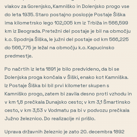
vlakov za Gorenjsko, Kamniško in Dolenjsko progo vse
do leta 1935. Staro postajno poslopje Postaje Šiška
ima kilometrsko lego 102,005 km iz Trbiža in 566,599
km iz Beograda. Pretežni del postaje je bil na območju
k.o. Spodnja Šiška, le južni del postaje od km 566,225
do 566,775 je ležal na območju k.o. Kapucinsko
predmestje.
Po načrtih iz leta 1891 je bilo predvideno, da bi se
Dolenjska proga končala v Šiški, enako kot Kamniška.
Iz Postaje Šiška bi bil prvi kilometer skupen s
Kamniško progo, zatem bi zavila desno proti vzhodu in
v km 1,8 prečkala Dunajsko cesto; v km 3,1 Šmartinsko
cesto, v km 3,53 v Vodmatu pa bi v podvozu prečkala
Južno železnico. Do realizacije ni prišlo.
Uprava državnih železnic je zato 20. decembra 1892