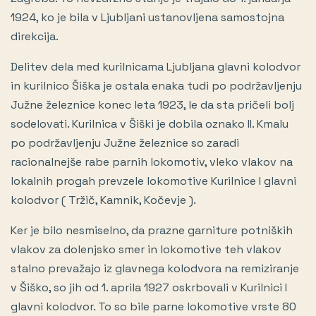
1924, ko je bila v Ljubljani ustanovljena samostojna
direkcija.
Delitev dela med kurilnicama Ljubljana glavni kolodvor
in kurilnico Šiška je ostala enaka tudi po podržavljenju
Južne železnice konec leta 1923, le da sta pričeli bolj
sodelovati. Kurilnica v Šiški je dobila oznako II. Kmalu
po podržavljenju Južne železnice so zaradi
racionalnejše rabe parnih lokomotiv, vleko vlakov na
lokalnih progah prevzele lokomotive Kurilnice I glavni
kolodvor ( Tržič, Kamnik, Kočevje ).
Ker je bilo nesmiselno, da prazne garniture potniških
vlakov za dolenjsko smer in lokomotive teh vlakov
stalno prevažajo iz glavnega kolodvora na remiziranje
v Šiško, so jih od 1. aprila 1927 oskrbovali v Kurilnici I
glavni kolodvor. To so bile parne lokomotive vrste 80