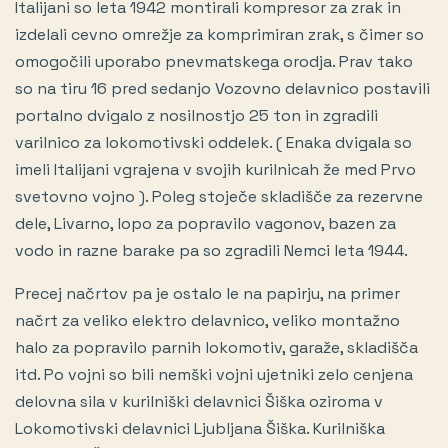
Italijani so leta 1942 montirali kompresor za zrak in
izdelali cevno omrežje za komprimiran zrak, s čimer so
omogočili uporabo pnevmatskega orodja. Prav tako
so na tiru 16 pred sedanjo Vozovno delavnico postavili
portalno dvigalo z nosilnostjo 25 ton in zgradili
varilnico za lokomotivski oddelek. ( Enaka dvigala so
imeli Italijani vgrajena v svojih kurilnicah že med Prvo
svetovno vojno ). Poleg stoječe skladišče za rezervne
dele, Livarno, lopo za popravilo vagonov, bazen za
vodo in razne barake pa so zgradili Nemci leta 1944.
Precej načrtov pa je ostalo le na papirju, na primer
načrt za veliko elektro delavnico, veliko montažno
halo za popravilo parnih lokomotiv, garaže, skladišča
itd. Po vojni so bili nemški vojni ujetniki zelo cenjena
delovna sila v kurilniški delavnici Šiška oziroma v
Lokomotivski delavnici Ljubljana Šiška. Kurilniška