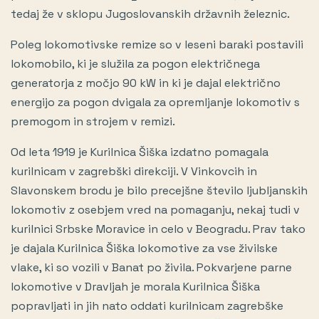
tedaj že v sklopu Jugoslovanskih državnih železnic.
Poleg lokomotivske remize so v leseni baraki postavili
lokomobilo, ki je služila za pogon električnega
generatorja z močjo 90 kW in ki je dajal električno
energijo za pogon dvigala za opremljanje lokomotiv s
premogom in strojem v remizi.
Od leta 1919 je Kurilnica Šiška izdatno pomagala
kurilnicam v zagrebški direkciji. V Vinkovcih in
Slavonskem brodu je bilo precejšne število ljubljanskih
lokomotiv z osebjem vred na pomaganju, nekaj tudi v
kurilnici Srbske Moravice in celo v Beogradu. Prav tako
je dajala Kurilnica Šiška lokomotive za vse živilske
vlake, ki so vozili v Banat po živila. Pokvarjene parne
lokomotive v Dravljah je morala Kurilnica Šiška
popravljati in jih nato oddati kurilnicam zagrebške