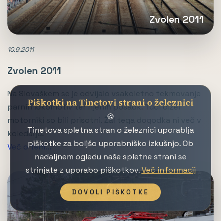
Zvolen 2011
10.9.2011
Zvolen 2011
Na Slovaškem se je odvijalo vsakoletno tekmovanje
Piškotki na Tinetovi strani o železnici
parnih lokomotiv ter njenih posadk. Tudi dizel
🍪
motorniki so bili prisotni. Žal tega dogodka ni več v
Tinetova spletna stran o železnici uporablja
koledarju.
piškotke za boljšo uporabniško izkušnjo. Ob
Več o tem...
nadaljnem ogledu naše spletne strani se
strinjate z uporabo piškotkov.
Več informacij
DOVOLI PIŠKOTKE