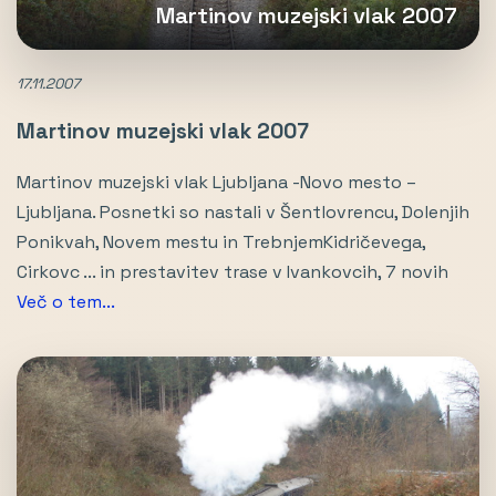
Martinov muzejski vlak 2007
17.11.2007
Martinov muzejski vlak 2007
Martinov muzejski vlak Ljubljana -Novo mesto –
Ljubljana. Posnetki so nastali v Šentlovrencu, Dolenjih
Ponikvah, Novem mestu in TrebnjemKidričevega,
Cirkovc ... in prestavitev trase v Ivankovcih, 7 novih
Več o tem...