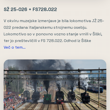
SŽ 25-026 + FS728.022
V okviru muzejske izmenjave je bila lokomotiva JŽ 25-
022 predana italjanskemu strojnemu osebju.
Lokomotivo so v ponovno vozno stanje vrnili v Šiški,
ter jo preštevilčili v FS 728.022. Odhod iz Šiške
Več o tem...