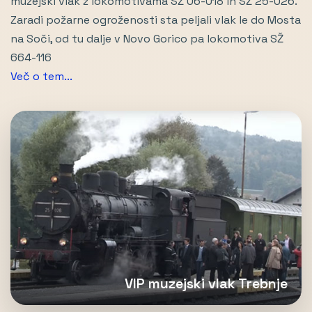
muzejski vlak z lokomotivama SŽ 06-018 in SŽ 25-026.
Zaradi požarne ogroženosti sta peljali vlak le do Mosta
na Soči, od tu dalje v Novo Gorico pa lokomotiva SŽ
664-116
Več o tem...
VIP muzejski vlak Trebnje