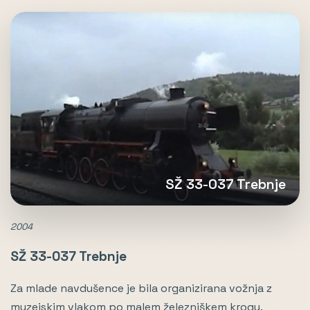
SŽ 33-037 Trebnje
2004
SŽ 33-037 Trebnje
Za mlade navdušence je bila organizirana vožnja z
muzejskim vlakom po malem železniškem krogu.