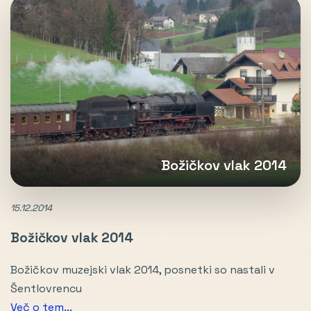
Božičkov vlak 2014
15.12.2014
Božičkov vlak 2014
Božičkov muzejski vlak 2014, posnetki so nastali v
Šentlovrencu
Več o tem...