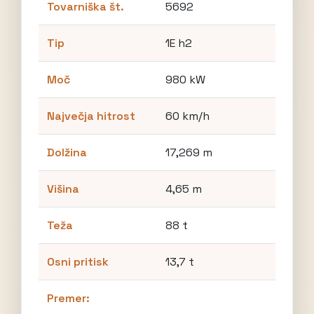
Tovarniška št.
5692
Tip
1E h2
Moč
980 kW
Največja hitrost
60 km/h
Dolžina
17,269 m
Višina
4,65 m
Teža
88 t
Osni pritisk
13,7 t
Premer: