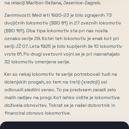
na relaciji Maribor-Sežana, Jesenice-Zagreb.
Zanimivosti: Med leti 1920-23 je bilo zgrajenih 73
dvojičnih lokomotiv (BBO 81) in 27 zveznih lokomotiv
(BBO 181). Oba tipa lokomotiv sta pri nas nosila
oznako serije 29. Kotel teh lokomotiv je enak kot pri
seriji JŽ 07. Leta 1925 je bilo kupljenih še 10 lokomotiv
vrste 81. Po drugi svetovni vojni se je pri nasnahajalo
32 lokomotiv omenjene serije.
Ker so nekaj lokomotiv te serije potrebovali tudi na
dolenjskih progah, so tem na tretji (srednji) osi
odbrusili sledilni venec. To pa predvsem zaradi zelo
malih radijev na progi. Kot lahko vidite je lokomotiva
doživela obnovitev. Tokrat se je našel dobrotnik in
financiral obnovo lokomotive.