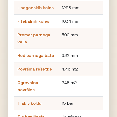
- pogonskih koles
1298 mm
- tekalnih koles
1034 mm
Premer parnega
590 mm
valja
Hod parnega bata
632 mm
Površina rešetke
4,46 m2
Ogrevalna
248 m2
površina
Tlak v kotlu
15 bar
Tip krmiljenja
Heusinger