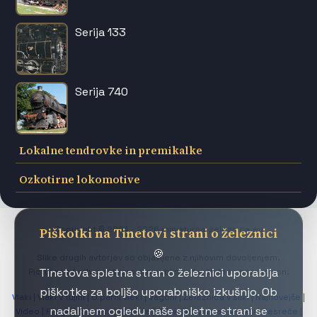
Serija 133
Serija 740
Lokalne tendrovke in premikalke
Ozkotirne lokomotive
Copyright © 2004 - 2026 miniaturna-zeleznica.eu
Piškotki na Tinetovi strani o železnici
🍪
Slike drugih avtorjev so objavljene z njihovim dovoljenjem.
Tinetova spletna stran o železnici uporablja
Pictures of other authors are published with their permission.
piškotke za boljšo uporabniško izkušnjo. Ob
Vlaki
|
Vlaki v tujini
|
O parni vleki
|
Vagoni
|
Železnica v sliki
|
Najnovejše
|
nadaljnem ogledu naše spletne strani se
Video
|
Proge
|
Iz arhiva
|
Makete
|
Vrtna železnica
|
Muzeji
|
Nesreče
|