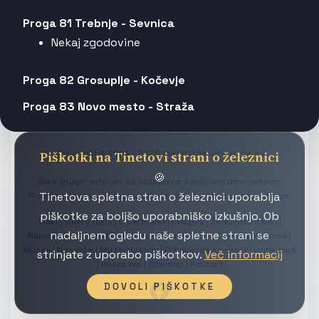
Proga 81 Trebnje - Sevnica
Nekaj zgodovine
Proga 82 Grosuplje - Kočevje
Proga 83 Novo mesto - Straža
Copyright © 2004 - 2026 miniaturna-zeleznica.eu
Piškotki na Tinetovi strani o železnici
🍪
Slike drugih avtorjev so objavljene z njihovim dovoljenjem.
Tinetova spletna stran o železnici uporablja
Pictures of other authors are published with their permission.
piškotke za boljšo uporabniško izkušnjo. Ob
Vlaki
|
Vlaki v tujini
|
O parni vleki
|
Vagoni
|
Železnica v sliki
|
nadaljnem ogledu naše spletne strani se
Najnovejše
|
Video
|
Proge
|
Iz arhiva
|
Makete
|
Vrtna železnica
|
Muzeji
|
Nesreče
|
Muzejski vlaki
|
Publikacija slovenski vozni park
strinjate z uporabo piškotkov.
Več informacij
|
Povezave
|
Sitemap
|
Kontakt
DOVOLI PIŠKOTKE