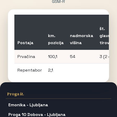
GSM-R
št.
km.
nadmorska
glavnih
Postaja
pozicija
višina
tirov
Prvačina
100,1
54
3 (2 do 4
Repentabor
2,1
Proga št.
Emonika - Ljubljana
Proga 10 Dobova - Ljubljana