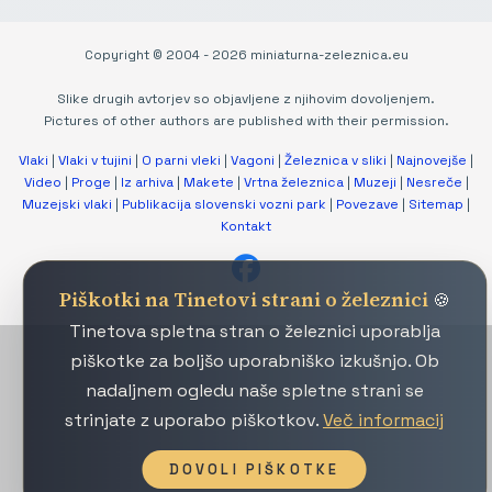
Copyright © 2004 - 2026 miniaturna-zeleznica.eu
Slike drugih avtorjev so objavljene z njihovim dovoljenjem.
Pictures of other authors are published with their permission.
Vlaki
|
Vlaki v tujini
|
O parni vleki
|
Vagoni
|
Železnica v sliki
|
Najnovejše
|
Video
|
Proge
|
Iz arhiva
|
Makete
|
Vrtna železnica
|
Muzeji
|
Nesreče
|
Muzejski vlaki
|
Publikacija slovenski vozni park
|
Povezave
|
Sitemap
|
Kontakt
Piškotki na Tinetovi strani o železnici
🍪
Tinetova spletna stran o železnici uporablja
piškotke za boljšo uporabniško izkušnjo. Ob
nadaljnem ogledu naše spletne strani se
strinjate z uporabo piškotkov.
Več informacij
DOVOLI PIŠKOTKE