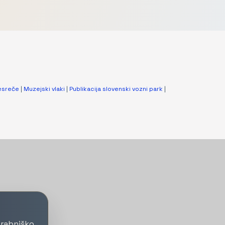
esreče
|
Muzejski vlaki
|
Publikacija slovenski vozni park
|
orabniško