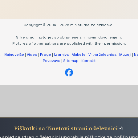
Copyright © 2004 - 2026 miniaturna-zeleznica.eu
Slike drugih avtorjev so objavljene z njihovim dovoljenjem.
Pictures of other authors are published with their permission.
i
|
Najnovejše
|
Video
|
Proge
|
Iz arhiva
|
Makete
|
Vrtna železnica
|
Muzeji
|
N
Povezave
|
Sitemap
|
Kontakt
Piškotki na Tinetovi strani o železnici
🍪
 spletna stran o železnici uporablja piškotke za boljšo up