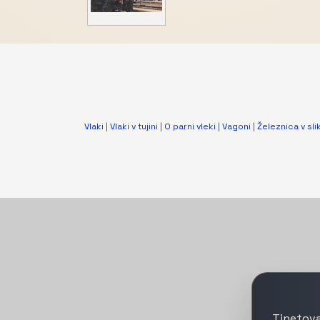
Vlaki
|
Vlaki v tujini
|
O parni vleki
|
Vagoni
|
Železnica v slik
Tinetova