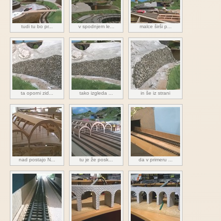
tudi tu bo pr...
v spodnjem le...
malce širši p...
ta oporni zid...
tako izgleda ...
in še iz strani
nad postajo N...
tu je že posk...
da v primeru ...