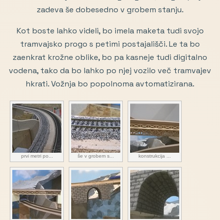
zadeva še dobesedno v grobem stanju.
Kot boste lahko videli, bo imela maketa tudi svojo
tramvajsko progo s petimi postajališči. Le ta bo
zaenkrat krožne oblike, bo pa kasneje tudi digitalno
vodena, tako da bo lahko po njej vozilo več tramvajev
hkrati. Vožnja bo popolnoma avtomatizirana.
prvi metri po...
še v grobem s...
konstrukcija ...