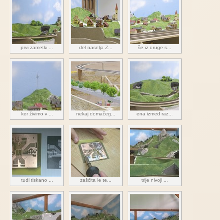
prvi zametki ...
del naselja Z...
še iz druge s...
ker živimo v ...
nekaj domačeg...
ena izmed raz...
tudi tiskano ...
zaščita le te...
trije nivoji ...