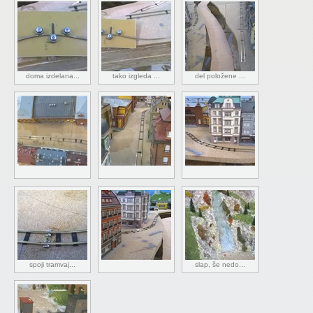
doma izdelana...
tako izgleda ...
del položene ...
spoji tramvaj...
slap, še nedo...