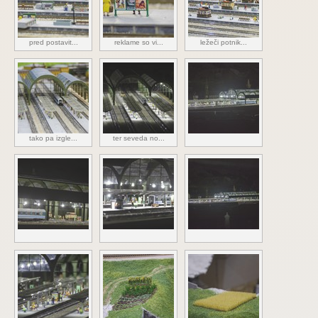
pred postavit...
reklame so vi...
ležeči potnik...
tako pa izgle...
ter seveda no...