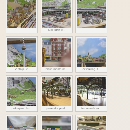
tudi kurilnic...
TV stolp, le...
Naše mesto im...
Zeleni log, t...
pokrajina oko...
peronska post...
ter seveda ra...