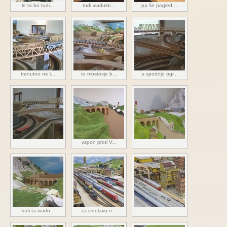
le ta bo tudi...
tudi viadukti...
pa še pogled ...
trenutno ne i...
to mostovje b...
s spodnjo ogr...
vzpon proti V...
tudi ta viadu...
za izdelavo n...