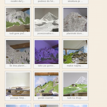
nosilni del j...
podvoz do hri...
struktura je ...
tudi gore poč...
povezovalna c...
planinski dom...
še dva planin...
tako pa gorov...
malce naprej ...
postaja Sinji...
gorski osamel...
tudi na drugi...