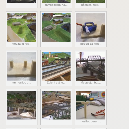
samooskrba na...
pšenica, tokr...
koruza in ras...
pogon za kret...
ter nosilec o...
Zeleni gaj je...
Mostovje, bar...
nosilec peron...