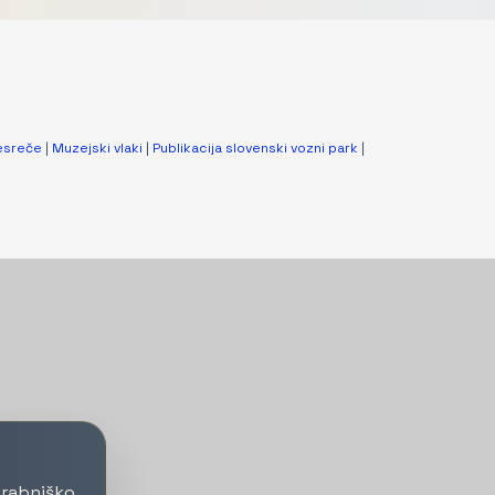
esreče
|
Muzejski vlaki
|
Publikacija slovenski vozni park
|
orabniško