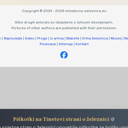
Copyright © 2004 - 2026 miniaturna-zeleznica.eu
Slike drugih avtorjev so objavljene z njihovim dovoljenjem.
Pictures of other authors are published with their permission.
i
|
Najnovejše
|
Video
|
Proge
|
Iz arhiva
|
Makete
|
Vrtna železnica
|
Muzeji
|
N
Povezave
|
Sitemap
|
Kontakt
Piškotki na Tinetovi strani o železnici
🍪
 spletna stran o železnici uporablja piškotke za boljšo up