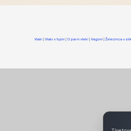
Vlaki
|
Vlaki v tujini
|
O parni vleki
|
Vagoni
|
Železnica v slik
Tinetova