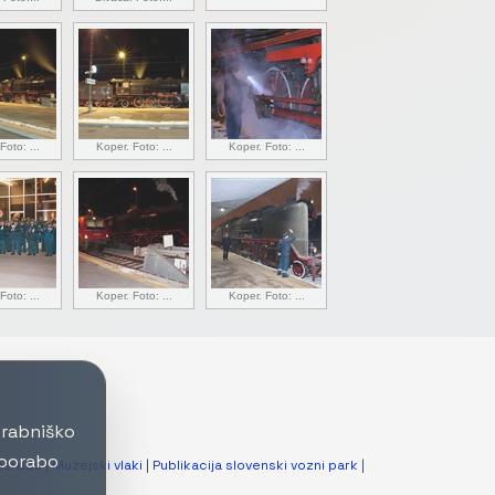
Foto: ...
Koper. Foto: ...
Koper. Foto: ...
Foto: ...
Koper. Foto: ...
Koper. Foto: ...
orabniško
uporabo
esreče
|
Muzejski vlaki
|
Publikacija slovenski vozni park
|