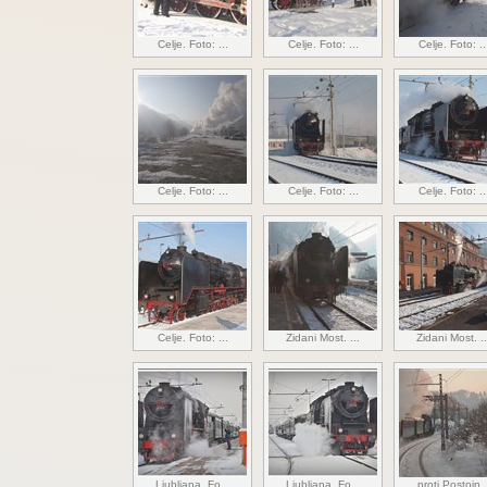
Celje. Foto: ...
Celje. Foto: ...
Celje. Foto: ..
Celje. Foto: ...
Celje. Foto: ...
Celje. Foto: ..
Celje. Foto: ...
Zidani Most. ...
Zidani Most. ..
Ljubljana. Fo...
Ljubljana. Fo...
proti Postojn..