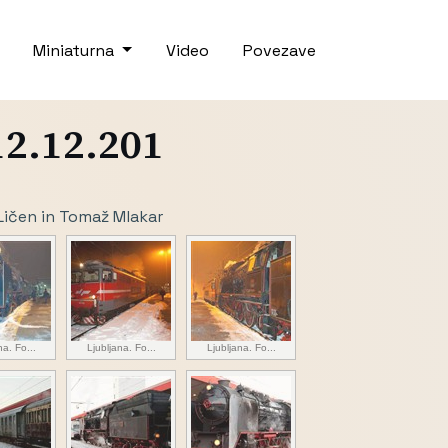
Miniaturna
Video
Povezave
12.12.201
r Ličen in Tomaž Mlakar
na. Fo...
Ljubljana. Fo...
Ljubljana. Fo...