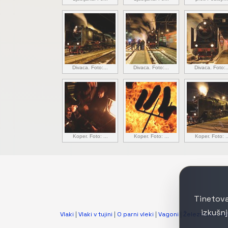
Divaca. Foto:...
Divaca. Foto:...
Divaca. Foto:..
Koper. Foto: ...
Koper. Foto: ...
Koper. Foto: ..
Tinetova
izkušn
Vlaki
|
Vlaki v tujini
|
O parni vleki
|
Vagoni
|
Železnica v slik