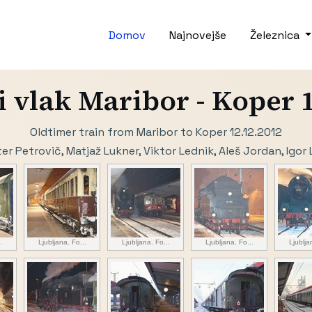
Domov
Najnovejše
Železnica
 vlak Maribor - Koper 
Oldtimer train from Maribor to Koper 12.12.2012
ter Petrovič, Matjaž Lukner, Viktor Lednik, Aleš Jordan, Igo
.
Ljubljana. Fo...
Ljubljana. Fo...
Ljubljana. Fo...
Ljublja