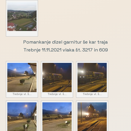
Pomankanje dizel garnitur še kar traja
Trebnje 11.11.2021 vlaka št. 3217 in 609
Trebnje vl. š...
Trebnje vl. š...
Trebnje vl. š...