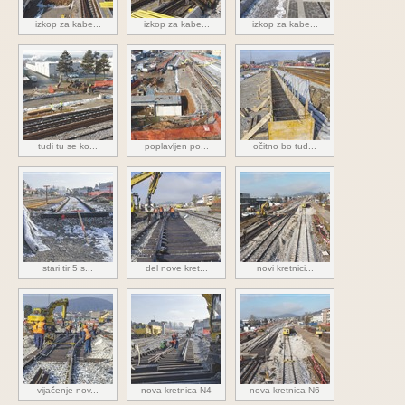
izkop za kabe...
izkop za kabe...
izkop za kabe...
tudi tu se ko...
poplavljen po...
očitno bo tud...
stari tir 5 s...
del nove kret...
novi kretnici...
vijačenje nov...
nova kretnica N4
nova kretnica N6