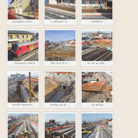
postajno posl...
v stiropor iz...
... mešano ...
... kamena volna
tira 3 in 4 s...
tu se je vrši...
sveže betonir...
razlog pa je ...
... za sedaj ...