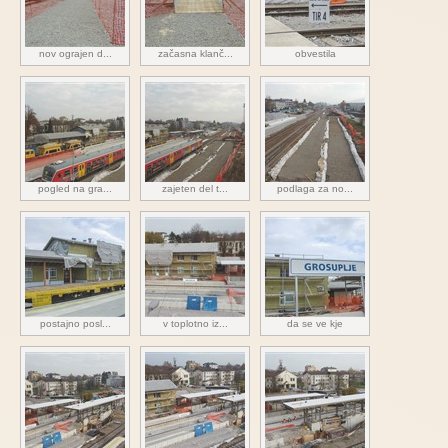
nov ograjen d...
začasna klanč...
obvestila
pogled na gra...
zajeten del t...
podlaga za no...
postajno posl...
v toplotno iz...
da se ve kje