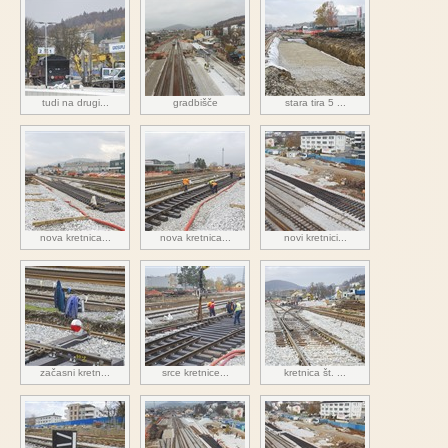
tudi na drugi...
gradbišče
stara tira 5 ...
nova kretnica...
nova kretnica...
novi kretnici...
začasni kretn...
srce kretnice...
kretnica št. ...