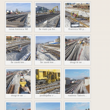
nova kretnica N6
še malo pa bo...
Kretnica N6 p...
še zaviti kre...
še zaviti kre...
drugi tir se ...
drugi tir se ...
podbijalka v ...
nadvoz Tabors...