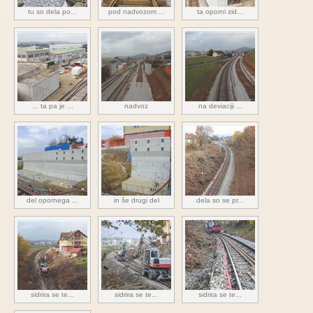
tu so dela po...
pod nadvozom ...
ta oporni zid...
... ta pa je ...
nadvoz
na deviaciji ...
del opornega ...
in še drugi del
dela so se pr...
sidrira se te...
sidrira se te...
sidrira se te...