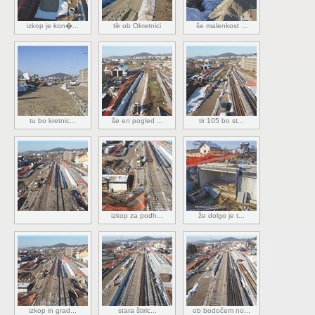
izkop je kon�...
tik ob Okretnici
še malenkost ...
tu bo kretnic...
še en pogled ...
tir 105 bo st...
izkop za podh...
že dolgo je t...
izkop in grad...
stara štiric...
ob bodočem no...