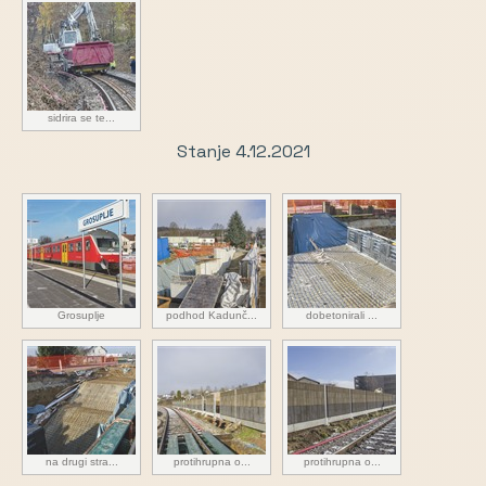
sidrira se te...
Stanje 4.12.2021
Grosuplje
podhod Kadunč...
dobetonirali ...
na drugi stra...
protihrupna o...
protihrupna o...