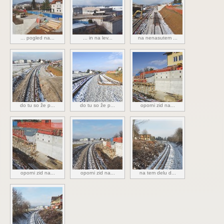
... pogled na...
... in na lev...
na nenasutem ...
do tu so že p...
do tu so že p...
oporni zid na...
oporni zid na...
oporni zid na...
na tem delu d...