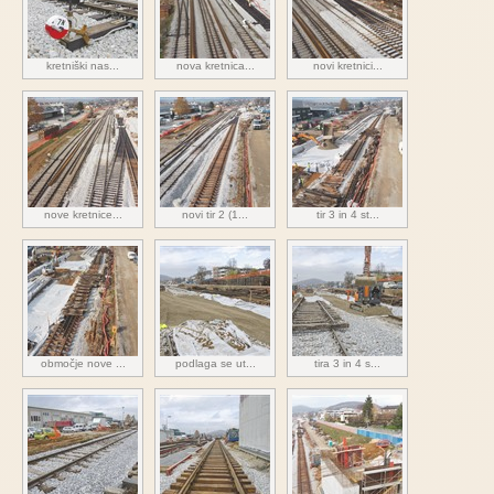
kretniški nas...
nova kretnica...
novi kretnici...
nove kretnice...
novi tir 2 (1...
tir 3 in 4 st...
območje nove ...
podlaga se ut...
tira 3 in 4 s...