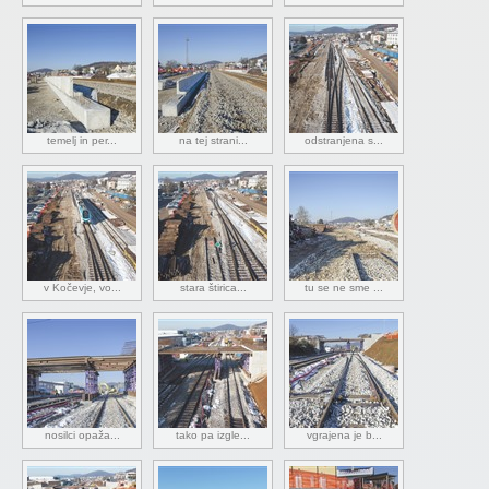
temelj in per...
na tej strani...
odstranjena s...
v Kočevje, vo...
stara štirica...
tu se ne sme ...
nosilci opaža...
tako pa izgle...
vgrajena je b...