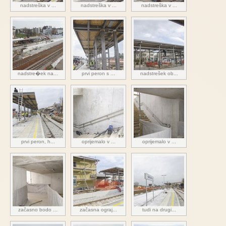
nadstreška v ...
nadstreška v ...
nadstreška v ...
nadstre�ek na...
prvi peron s ...
nadstrešek ob...
prvi peron, h...
oprijemalo v ...
oprijemalo v ...
začasno bodo ...
začasna ograj...
tudi na drugi...