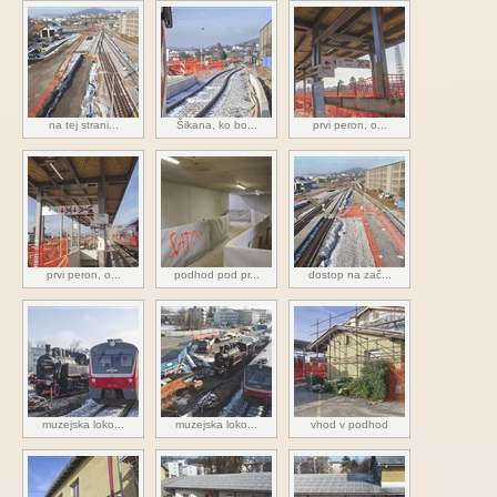
na tej strani...
Šikana, ko bo...
prvi peron, o...
prvi peron, o...
podhod pod pr...
dostop na zač...
muzejska loko...
muzejska loko...
vhod v podhod