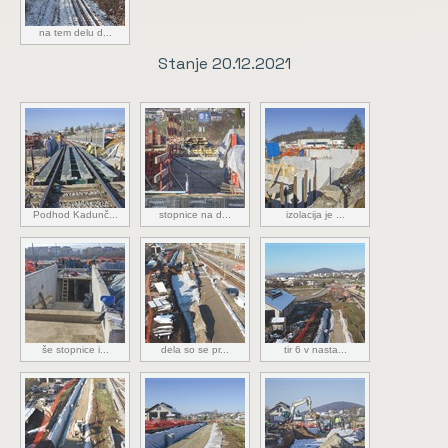
na tem delu d...
Stanje 20.12.2021
Podhod Kadunč...
stopnice na d...
izolacija je ...
še stopnice i...
dela so se pr...
tir 6 v nasta...