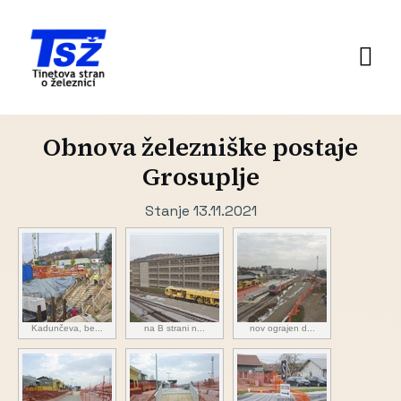
Obnova železniške postaje
Grosuplje
Stanje 13.11.2021
Kadunčeva, be...
na B strani n...
nov ograjen d...