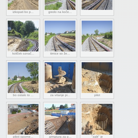
izkopati bo p...
gredo na koče...
količek označ...
tirnice so že...
bo ostalo to ...
za vrtanje pi...
pilot
piloti oporne...
armatura za p...
"zalit" je