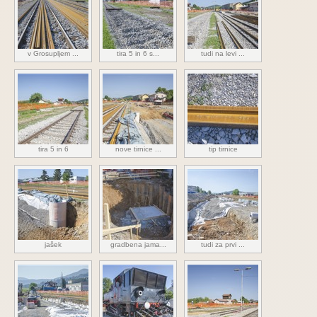
v Grosupljem ...
tira 5 in 6 s...
tudi na levi ...
tira 5 in 6
nove tirnice ...
tip tirnice
jašek
gradbena jama...
tudi za prvi ...