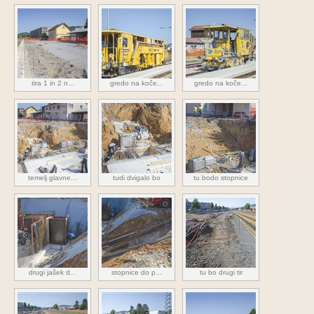
tira 1 in 2 n...
gredo na koče...
gredo na koče...
temelj glavne...
tudi dvigalo bo
tu bodo stopnice
drugi jašek d...
stopnice do p...
tu bo drugi tir