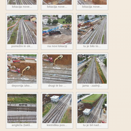
lokacija nove...
lokacija nove...
lokacija nove...
pomožni in ok...
na novi lokaciji
tu je bilo to...
deponija izko...
drugi tir bo ...
jama - zadnji...
angleža (takš...
kretniška pos...
tu je bil nad...