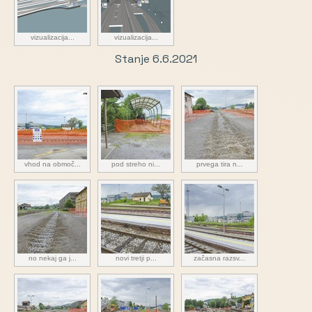
vizualizacija...
vizualizacija...
Stanje 6.6.2021
vhod na območ...
pod streho ni...
prvega tira n...
no nekaj ga j...
novi tretji p...
začasna razsv...