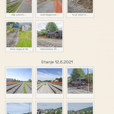
trije preoni,...
tudi blagovne...
tu je stalo b...
tirna vaga je še
lokomotiva JŽ...
Stanje 12.6.2021