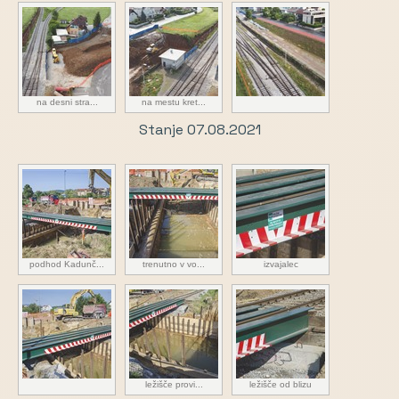
na desni stra...
na mestu kret...
Stanje 07.08.2021
podhod Kadunč...
trenutno v vo...
izvajalec
ležišče provi...
ležišče od blizu