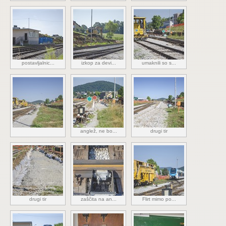
postavljalnic...
izkop za devi...
umaknili so s...
anglež, ne bo...
drugi tir
drugi tir
zaščita na an...
Flirt mimo po...