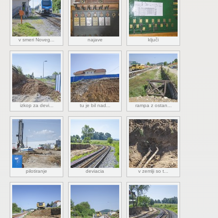
v smeri Noveg...
najave
ključi
izkop za devi...
tu je bil nad...
rampa z ostan...
pilotiranje
deviacia
v zemlji so t...