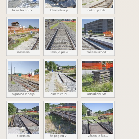
tu se bo oddv...
lokomotiva je...
nekoč je bila...
raztirnika
tako je preki...
začasni izhod...
signalna loparja
okretnica ni ...
odsluženi Str...
okretnica
še pogled v "...
včasih je šlo...