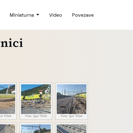
Miniaturna
Video
Povezave
nici
gor Trček
Foto: Igor Trček
Foto: Igor Trček