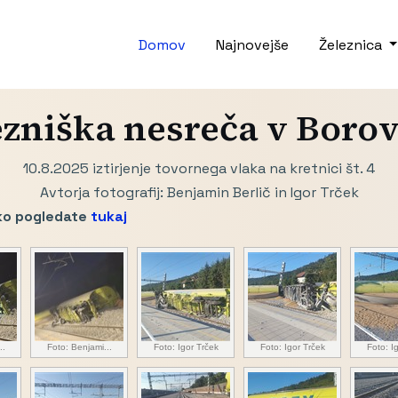
Domov
Najnovejše
Železnica
ezniška nesreča v Borov
10.8.2025 iztirjenje tovornega vlaka na kretnici št. 4
Avtorja fotografij: Benjamin Berlič in Igor Trček
hko pogledate
tukaj
..
Foto: Benjami...
Foto: Igor Trček
Foto: Igor Trček
Foto: I