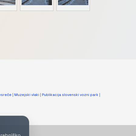
esreče
|
Muzejski vlaki
|
Publikacija slovenski vozni park
|
orabniško