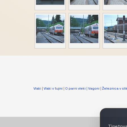
Vlaki
|
Vlaki v tujini
|
O parni vleki
|
Vagoni
|
Železnica v slik
Tinetova