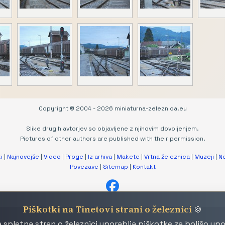
Copyright © 2004 - 2026 miniaturna-zeleznica.eu
Slike drugih avtorjev so objavljene z njihovim dovoljenjem.
Pictures of other authors are published with their permission.
i
|
Najnovejše
|
Video
|
Proge
|
Iz arhiva
|
Makete
|
Vrtna železnica
|
Muzeji
|
N
Povezave
|
Sitemap
|
Kontakt
Piškotki na Tinetovi strani o železnici
🍪
 spletna stran o železnici uporablja piškotke za boljšo up